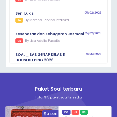
Seni Lukis
05/02/2025
By
Marsha Febrina Pitaloka
SA
Kesehatan dan Kebugaran Jasmani
05/02/2025
By
Lisa Adelia Puspita
UR
SOAL _ SAS GENAP KELAS 11
19/05/2026
HOUSEKEEPING 2026
By
Nuri hartantyo susan
PG
SOAL _ SAS GENAP KELAS 11
19/05/2026
HOUSEKEEPING 2026
Paket Soal terbaru
By
Nuri hartantyo susan
PG
Total
915
paket soal tersedia
Bahasa indonesia V PG Novel
06/02/2025
PG
UR
BS
By
Sukoco Nuggroho
4
Soal
PG