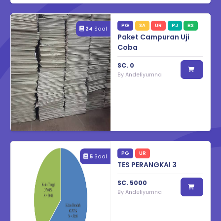
PG
SA
UR
PJ
BS
24
Soal
Paket Campuran Uji
Coba
SC.
0
By
Andeliyumna
PG
UR
5
Soal
TES PERANGKAI 3
SC.
5000
By
Andeliyumna