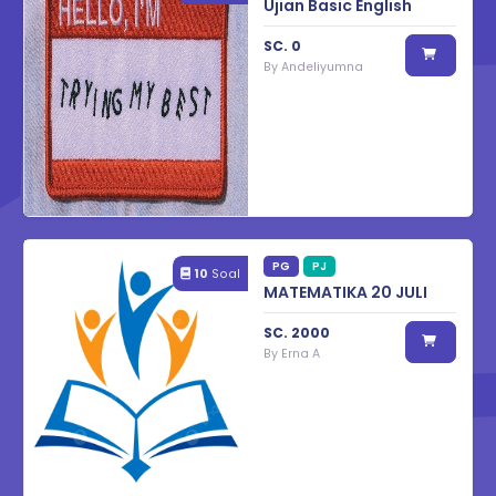
Ujian Basic English
SC.
0
By
Andeliyumna
PG
PJ
10
Soal
MATEMATIKA 20 JULI
SC.
2000
By
Erna A